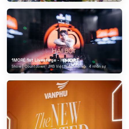
1MORÉ 1st Livestage - Hải Bột
Show | Countdown · JMB Việt Nam · Hà Nội · 4 nhân sự