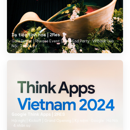
Dạ tiệc tinh hoa | 2Res
Gala Dinner | Private Event | Year End Party · VPBank · Hà
Nội · 2 nhân sự
Google Think Apps | 2RES
Hội nghị | Kickoff | Grand Opening | Kỷ niệm · Google · Hà Nội
· 4 nhân sự