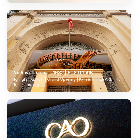
We Viva Cinema - 1982 | BTS ON AIR
Hội nghị | Kickoff | Grand Opening | Kỷ niệm · MENARD · Hà
Nội · 2 nhân sự