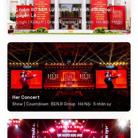
Kỷ niệm 80 năm Lực lượng An ninh đối ngoại |
Nguyễn Lê
Hội nghị | Kickoff | Grand Opening | Kỷ niệm · Hà Nội · 1 nhân
sự
Her Concert
Show | Countdown · BENJII Group · Hà Nội · 5 nhân sự