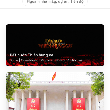
Flycam nhà máy, dự án, tiến độ
Đất nước Thiên hùng ca
Show | Countdown · Vinpearl · Hà Nội · 4 nhân sự