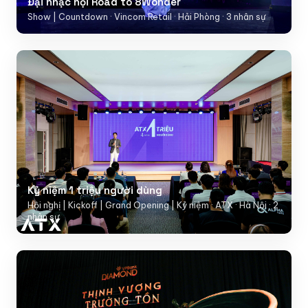
Đại nhạc hội Road to 8Wonder
Show | Countdown · Vincom Retail · Hải Phòng · 3 nhân sự
Kỷ niệm 1 triệu người dùng
Hội nghị | Kickoff | Grand Opening | Kỷ niệm · ATX · Hà Nội · 2
nhân sự