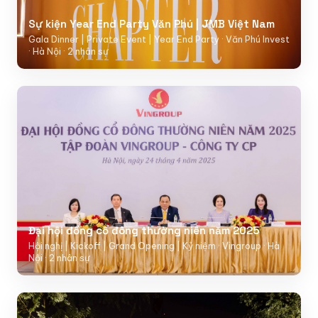
Sự kiện Year End Party Văn Phú | JMB Việt Nam
Gala Dinner | Private Event | Year End Party · Văn Phú Invest
· Hà Nội · 2 nhân sự
Đại hội đồng cổ đông thường niên năm 2025
Hội nghị | Kickoff | Grand Opening | Kỷ niệm · Vingroup · Hà
Nội · 2 nhân sự