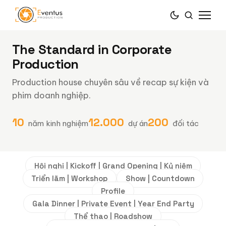
The Standard in Corporate
Production
Production house chuyên sâu về recap sự kiện và
phim doanh nghiệp.
10
12.000
200
năm kinh nghiệm
dự án
đối tác
Hội nghị | Kickoff | Grand Opening | Kỷ niệm
Triển lãm | Workshop
Show | Countdown
Profile
Gala Dinner | Private Event | Year End Party
Thể thao | Roadshow