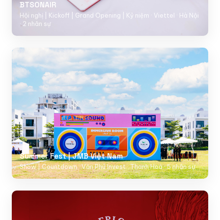
BTSONAIR
Hội nghị | Kickoff | Grand Opening | Kỷ niệm · Viettel · Hà Nội
· 2 nhân sự
Summer Fest | JMB Việt Nam
Show | Countdown · Văn Phú Invest · Thanh Hoá · 5 nhân sự