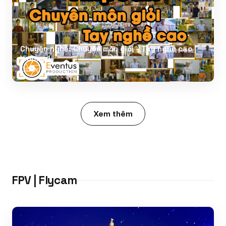
Chuyện nghề: Chuyên môn giỏi - Tay nghề cao |
Vinpearl
Other
Xem thêm
FPV | Flycam